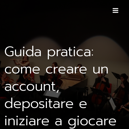
Guida pratica:
come creare un
account,
depositare e
iniziare a giocare