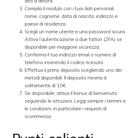
alto a destra.
Compila il modulo con i tuoi dati personali:
nome, cognome, data di nascita, indirizzo e
paese di residenza.
Scegli un nome utente e una password sicura.
Attiva l’autenticazione a due fattori (2FA) se
disponibile per maggiore sicurezza.
Conferma il tuo indirizzo email o numero di
telefono inserendo il codice ricevuto.
Effettua il primo deposito scegliendo uno dei
metodi disponibili. Il deposito minimo è
solitamente di 10€.
Se disponibile, attiva il bonus di benvenuto
seguendo le istruzioni. Leggi sempre i termini e
le condizioni, in particolare i requisiti di
scommessa.