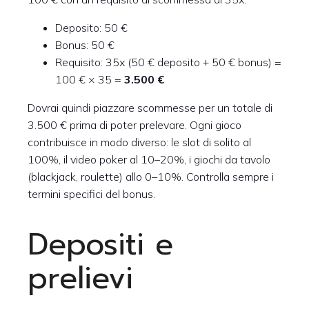
Deposito: 50 €
Bonus: 50 €
Requisito: 35x (50 € deposito + 50 € bonus) =
100 € × 35 =
3.500 €
Dovrai quindi piazzare scommesse per un totale di
3.500 € prima di poter prelevare. Ogni gioco
contribuisce in modo diverso: le slot di solito al
100%, il video poker al 10–20%, i giochi da tavolo
(blackjack, roulette) allo 0–10%. Controlla sempre i
termini specifici del bonus.
Depositi e
prelievi