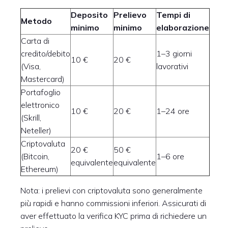
Deposito
Prelievo
Tempi di
Metodo
minimo
minimo
elaborazione
Carta di
credito/debito
1–3 giorni
10 €
20 €
(Visa,
lavorativi
Mastercard)
Portafoglio
elettronico
10 €
20 €
1–24 ore
(Skrill,
Neteller)
Criptovaluta
20 €
50 €
(Bitcoin,
1–6 ore
equivalente
equivalente
Ethereum)
Nota: i prelievi con criptovaluta sono generalmente
più rapidi e hanno commissioni inferiori. Assicurati di
aver effettuato la verifica KYC prima di richiedere un