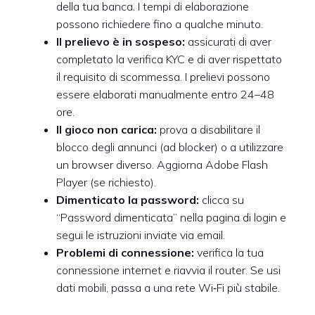
della tua banca. I tempi di elaborazione
possono richiedere fino a qualche minuto.
Il prelievo è in sospeso:
assicurati di aver
completato la verifica KYC e di aver rispettato
il requisito di scommessa. I prelievi possono
essere elaborati manualmente entro 24–48
ore.
Il gioco non carica:
prova a disabilitare il
blocco degli annunci (ad blocker) o a utilizzare
un browser diverso. Aggiorna Adobe Flash
Player (se richiesto).
Dimenticato la password:
clicca su
“Password dimenticata” nella pagina di login e
segui le istruzioni inviate via email.
Problemi di connessione:
verifica la tua
connessione internet e riavvia il router. Se usi
dati mobili, passa a una rete Wi‑Fi più stabile.