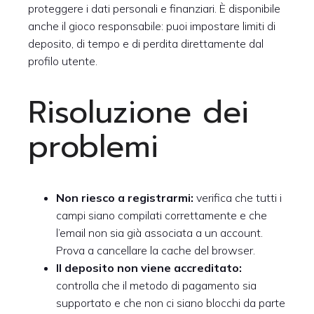
proteggere i dati personali e finanziari. È disponibile
anche il gioco responsabile: puoi impostare limiti di
deposito, di tempo e di perdita direttamente dal
profilo utente.
Risoluzione dei
problemi
Non riesco a registrarmi:
verifica che tutti i
campi siano compilati correttamente e che
l’email non sia già associata a un account.
Prova a cancellare la cache del browser.
Il deposito non viene accreditato:
controlla che il metodo di pagamento sia
supportato e che non ci siano blocchi da parte