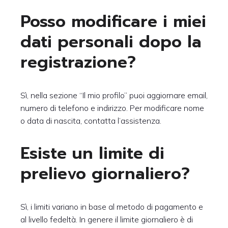
Posso modificare i miei
dati personali dopo la
registrazione?
Sì, nella sezione “Il mio profilo” puoi aggiornare email,
numero di telefono e indirizzo. Per modificare nome
o data di nascita, contatta l’assistenza.
Esiste un limite di
prelievo giornaliero?
Sì, i limiti variano in base al metodo di pagamento e
al livello fedeltà. In genere il limite giornaliero è di