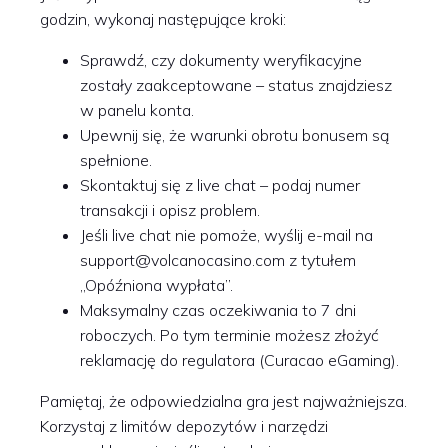
godzin, wykonaj następujące kroki:
Sprawdź, czy dokumenty weryfikacyjne
zostały zaakceptowane – status znajdziesz
w panelu konta.
Upewnij się, że warunki obrotu bonusem są
spełnione.
Skontaktuj się z live chat – podaj numer
transakcji i opisz problem.
Jeśli live chat nie pomoże, wyślij e-mail na
support@volcanocasino.com z tytułem
„Opóźniona wypłata”.
Maksymalny czas oczekiwania to 7 dni
roboczych. Po tym terminie możesz złożyć
reklamację do regulatora (Curacao eGaming).
Pamiętaj, że odpowiedzialna gra jest najważniejsza.
Korzystaj z limitów depozytów i narzędzi