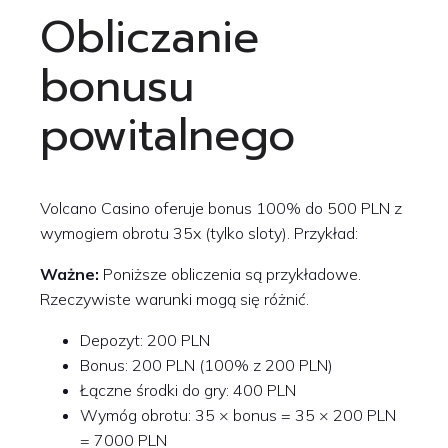
Obliczanie
bonusu
powitalnego
Volcano Casino oferuje bonus 100% do 500 PLN z
wymogiem obrotu 35x (tylko sloty). Przykład:
Ważne:
Poniższe obliczenia są przykładowe.
Rzeczywiste warunki mogą się różnić.
Depozyt: 200 PLN
Bonus: 200 PLN (100% z 200 PLN)
Łączne środki do gry: 400 PLN
Wymóg obrotu: 35 × bonus = 35 × 200 PLN
= 7000 PLN