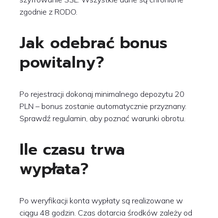
zgodnie z RODO.
Jak odebrać bonus
powitalny?
Po rejestracji dokonaj minimalnego depozytu 20
PLN – bonus zostanie automatycznie przyznany.
Sprawdź regulamin, aby poznać warunki obrotu.
Ile czasu trwa
wypłata?
Po weryfikacji konta wypłaty są realizowane w
ciągu 48 godzin. Czas dotarcia środków zależy od