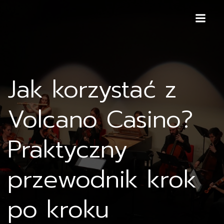
Jak korzystać z
Volcano Casino?
Praktyczny
przewodnik krok
po kroku