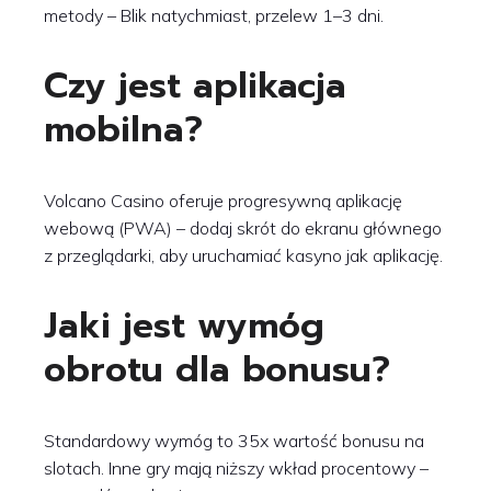
metody – Blik natychmiast, przelew 1–3 dni.
Czy jest aplikacja
mobilna?
Volcano Casino oferuje progresywną aplikację
webową (PWA) – dodaj skrót do ekranu głównego
z przeglądarki, aby uruchamiać kasyno jak aplikację.
Jaki jest wymóg
obrotu dla bonusu?
Standardowy wymóg to 35x wartość bonusu na
slotach. Inne gry mają niższy wkład procentowy –