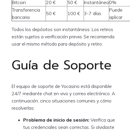
Bitcoin
20 €
50 €
Instantáneo
0%
Transferencia
Puede
50 €
100 €
3-7 días
bancaria
aplicar
Todos los depósitos son instantáneos. Los retiros
están sujetos a verificación previa. Se recomienda
usar el mismo método para depósito y retiro.
Guía de Soporte
El equipo de soporte de Yocasino está disponible
24/7 mediante chat en vivo y correo electrónico. A
continuación, cinco situaciones comunes y cómo
resolverlas:
Problema de inicio de sesión:
Verifica que
tus credenciales sean correctas. Si olvidaste