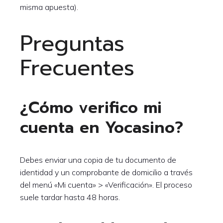
misma apuesta).
Preguntas
Frecuentes
¿Cómo verifico mi
cuenta en Yocasino?
Debes enviar una copia de tu documento de
identidad y un comprobante de domicilio a través
del menú «Mi cuenta» > «Verificación». El proceso
suele tardar hasta 48 horas.