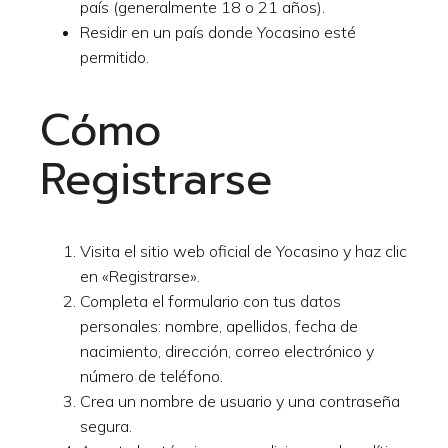
país (generalmente 18 o 21 años).
Residir en un país donde Yocasino esté
permitido.
Cómo
Registrarse
Visita el sitio web oficial de Yocasino y haz clic
en «Registrarse».
Completa el formulario con tus datos
personales: nombre, apellidos, fecha de
nacimiento, dirección, correo electrónico y
número de teléfono.
Crea un nombre de usuario y una contraseña
segura.