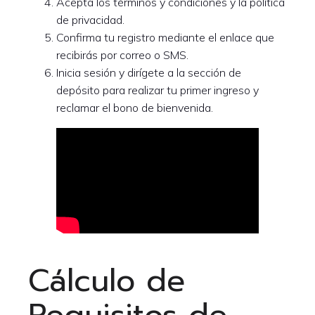
Acepta los términos y condiciones y la política
de privacidad.
Confirma tu registro mediante el enlace que
recibirás por correo o SMS.
Inicia sesión y dirígete a la sección de
depósito para realizar tu primer ingreso y
reclamar el bono de bienvenida.
Cálculo de