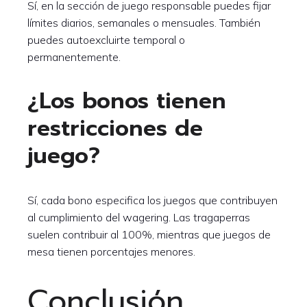
Sí, en la sección de juego responsable puedes fijar
límites diarios, semanales o mensuales. También
puedes autoexcluirte temporal o
permanentemente.
¿Los bonos tienen
restricciones de
juego?
Sí, cada bono especifica los juegos que contribuyen
al cumplimiento del wagering. Las tragaperras
suelen contribuir al 100%, mientras que juegos de
mesa tienen porcentajes menores.
Conclusión