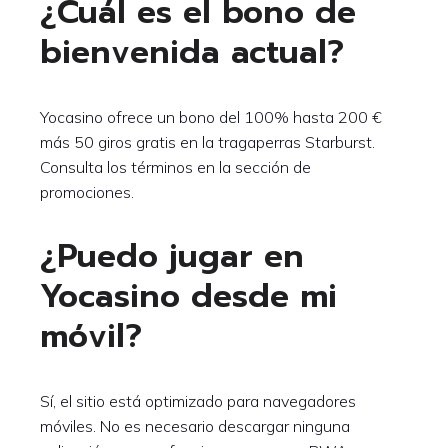
¿Cuál es el bono de
bienvenida actual?
Yocasino ofrece un bono del 100% hasta 200 €
más 50 giros gratis en la tragaperras Starburst.
Consulta los términos en la sección de
promociones.
¿Puedo jugar en
Yocasino desde mi
móvil?
Sí, el sitio está optimizado para navegadores
móviles. No es necesario descargar ninguna