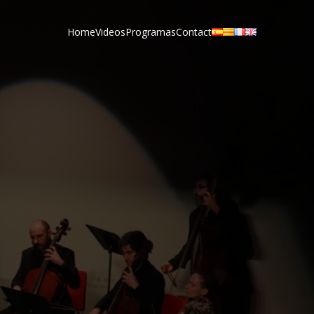
Home
Videos
Programas
Contact